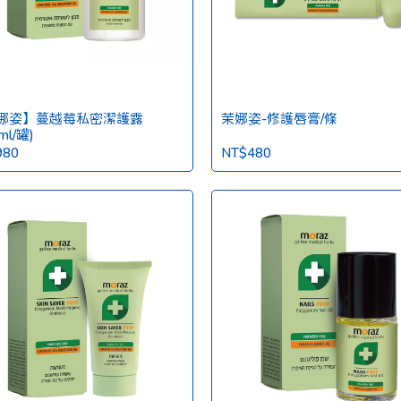
娜姿】蔓越莓私密潔護露
茉娜姿-修護唇膏/條
ml/罐)
980
NT$480