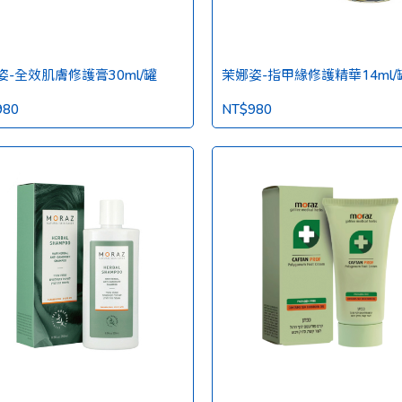
姿-全效肌膚修護膏30ml/罐
茉娜姿-指甲緣修護精華14ml/
980
NT$980