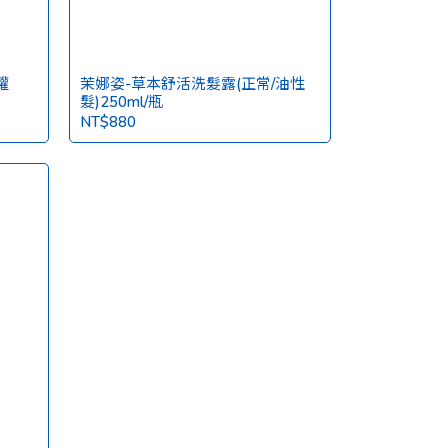
罐
茉娜姿-草本舒活洗髮露(正常/油性
髮)250ml/瓶
NT$880