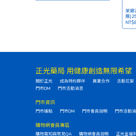
茉娜
屑)2
NT$
正光藥局 用健康創造無限希望
關於正光
成為特約夥伴
異業合作
活動花絮
門市DM
門市活動消息
門市資訊
門市據點
門市DM
門市會員說明
門市活動消
購物網會員專區
購物需知與常見QA
購物網會員說明
正光金福