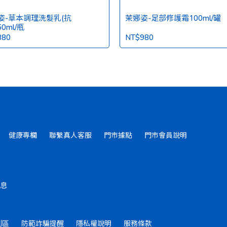
姿-草本調理洗髮乳(抗
茉娜姿-足部修護霜100ml/罐
50ml/瓶
880
NT$980
健康專欄
聯繫真人客服
門市據點
門市會員說明
息
利區
防範詐騙提醒
隱私權說明
服務條款