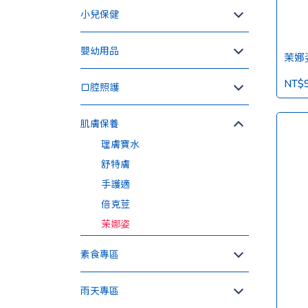
小兒保健
嬰幼用品
茉娜
NT$
口腔照護
肌膚保養
理膚寶水
舒特膚
手護適
倍克荳
茉娜姿
素食專區
雨天專區