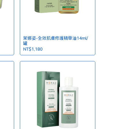
茉娜姿-全效肌膚修護精華油14ml/
罐
NT$1,180