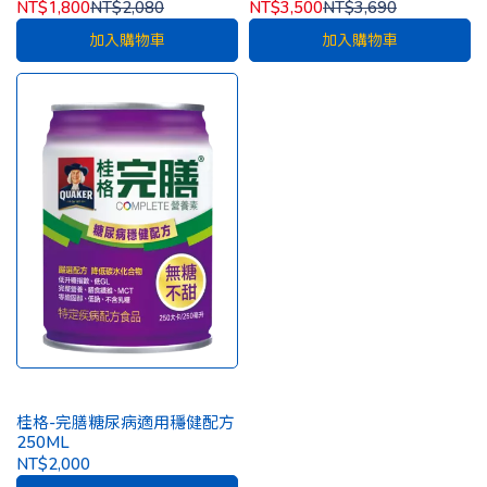
貨) [一箱再贈2罐]
NT$1,800
NT$2,080
NT$3,500
NT$3,690
加入購物車
加入購物車
桂格-完膳糖尿病適用穩健配方
250ML
NT$2,000