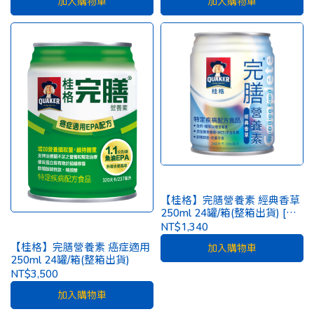
加入購物車
加入購物車
【桂格】完膳營養素 經典香草
250ml 24罐/箱(整箱出貨) [一
箱再贈2罐]
NT$1,340
【桂格】完膳營養素 癌症適用
加入購物車
250ml 24罐/箱(整箱出貨)
NT$3,500
加入購物車