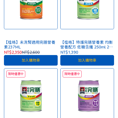
【桂格】未洗腎適用完膳營養
【桂格】特護完膳營養素 均衡
素237ML
營養配方 低糖含纖 250ml 24
罐/箱(整箱出貨) [一箱再贈2罐]
NT$2,350
NT$2,600
NT$1,390
加入購物車
加入購物車
限時優惠中
限時優惠中