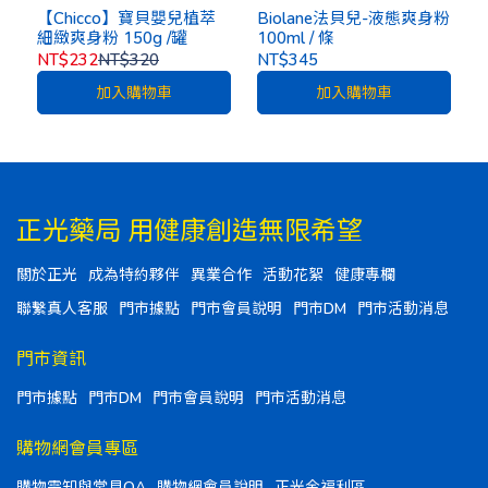
【Chicco】寶貝嬰兒植萃
Biolane法貝兒-液態爽身粉
細緻爽身粉 150g /罐
100ml / 條
NT$232
NT$320
NT$345
加入購物車
加入購物車
正光藥局 用健康創造無限希望
關於正光
成為特約夥伴
異業合作
活動花絮
健康專欄
聯繫真人客服
門市據點
門市會員說明
門市DM
門市活動消息
門市資訊
門市據點
門市DM
門市會員說明
門市活動消息
購物網會員專區
購物需知與常見QA
購物網會員說明
正光金福利區