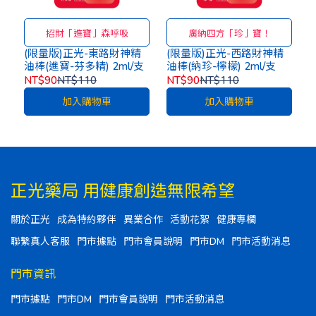
招財「進寶」森呼吸
廣納四方「珍」寶！
(限量版)正光-東路財神精
(限量版)正光-西路財神精
油棒(進寶-芬多精) 2ml/支
油棒(納珍-檸檬) 2ml/支
NT$90
NT$110
NT$90
NT$110
加入購物車
加入購物車
正光藥局 用健康創造無限希望
關於正光
成為特約夥伴
異業合作
活動花絮
健康專欄
聯繫真人客服
門市據點
門市會員說明
門市DM
門市活動消息
門市資訊
門市據點
門市DM
門市會員說明
門市活動消息