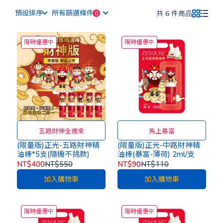
預設排序
所有篩選條件
共 6 件商品
限時優惠中
限時優惠中
五路財神全進來
馬上暴富
(限量版)正光-五路財神精
(限量版)正光-中路財神精
油棒*5支(隨機不挑款)
油棒(暴富-薄荷) 2ml/支
NT$400
NT$550
NT$90
NT$110
加入購物車
加入購物車
限時優惠中
限時優惠中