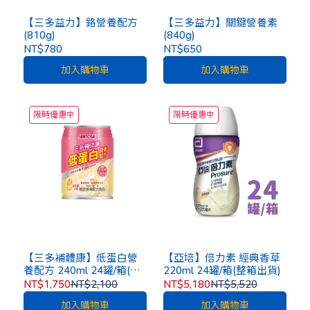
【三多益力】鉻營養配方
【三多益力】關鍵營養素
(810g)
(840g)
NT$780
NT$650
加入購物車
加入購物車
限時優惠中
限時優惠中
【三多補體康】低蛋白營
【亞培】倍力素 經典香草
養配方 240ml 24罐/箱(整
220ml 24罐/箱(整箱出貨)
箱出貨)
NT$1,750
NT$2,100
NT$5,180
NT$5,520
加入購物車
加入購物車