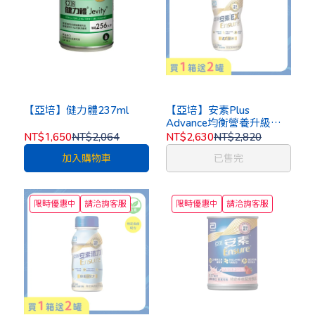
【亞培】健力體237ml
【亞培】安素Plus
Advance均衡營養升級即
飲EX配方220ml
NT$1,650
NT$2,064
NT$2,630
NT$2,820
加入購物車
已售完
限時優惠中
請洽詢客服
限時優惠中
請洽詢客服