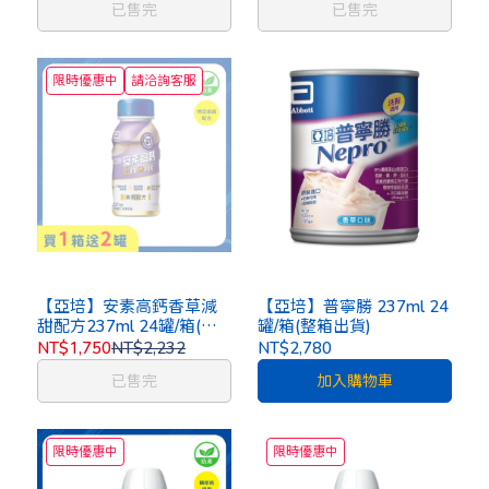
已售完
已售完
限時優惠中
請洽詢客服
【亞培】安素高鈣香草減
【亞培】普寧勝 237ml 24
甜配方237ml 24罐/箱(整
罐/箱(整箱出貨)
箱出貨)
NT$1,750
NT$2,232
NT$2,780
已售完
加入購物車
限時優惠中
限時優惠中