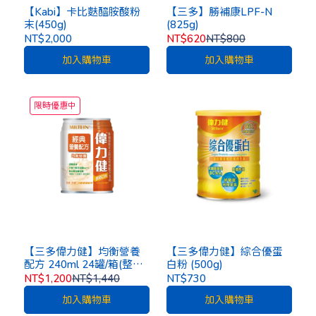
【Kabi】卡比麩醯胺酸粉
【三多】勝補康LPF-N
末(450g)
(825g)
NT$2,000
NT$620
NT$800
加入購物車
加入購物車
限時優惠中
【三多偉力健】均衡營養
【三多偉力健】綜合優蛋
配方 240ml 24罐/箱(整箱
白粉 (500g)
出貨)[一箱再加贈4罐]
NT$1,200
NT$1,440
NT$730
加入購物車
加入購物車