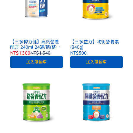
【三多偉力健】高鈣營養
【三多益力】均衡營養素
配方 240ml 24罐/箱(整箱
(840g)
出貨)
NT$1,300
NT$1,540
NT$500
加入購物車
加入購物車