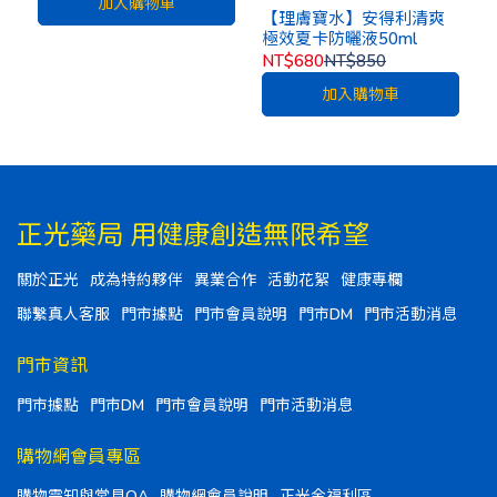
加入購物車
【理膚寶水】安得利清爽
極效夏卡防曬液50ml
NT$680
NT$850
加入購物車
正光藥局 用健康創造無限希望
關於正光
成為特約夥伴
異業合作
活動花絮
健康專欄
聯繫真人客服
門市據點
門市會員說明
門市DM
門市活動消息
門市資訊
門市據點
門市DM
門市會員說明
門市活動消息
購物網會員專區
購物需知與常見QA
購物網會員說明
正光金福利區