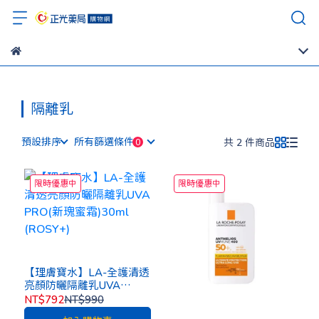
隔離乳
預設排序
所有篩選條件
共 2 件商品
限時優惠中
限時優惠中
【理膚寶水】LA-全護清透
亮顏防曬隔離乳UVA
PRO(新瑰蜜霜)30ml
NT$792
NT$990
(ROSY+)