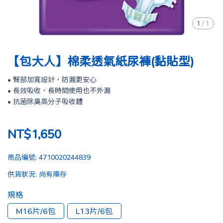
1
/
1
【包大人】棉柔透氣紙尿褲(黏貼型)
• 臀部加寬設計，防漏更安心
• 長效吸收，長時間使用也不外漏
• 抗菌除臭高分子吸收體
NT$1,650
商品編號:
4710020244839
供貨狀況:
尚有庫存
規格
M16片/6包
L13片/6包