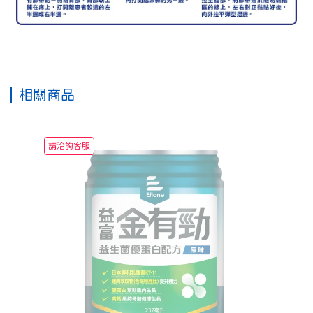
相關商品
請洽詢客服
【
NT