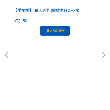
【愛接觸】-情人系列(螺紋型)12入/盒
10
NT$150
加入購物車
【
NT