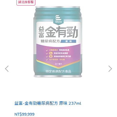
請洽詢客服
益富-金有勁糖尿病配方 原味 237ml
益
NT$99,999
NT